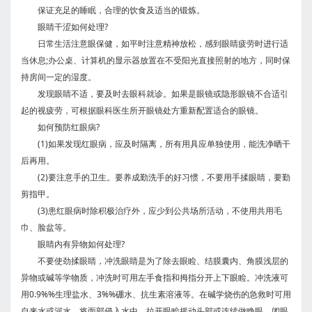
保证充足的睡眠，合理的饮食及适当的锻炼。
眼睛干涩如何处理?
日常生活注意眼保健，如平时注意精神放松，感到眼睛疲劳时进行适
当休息;办公桌、计算机的显示器放置在不受阳光直接照射的地方，同时保
持房间一定的湿度。
发现眼睛不适，要及时去眼科就诊。如果是眼镜或隐形眼镜不合适引
起的视疲劳，可根据眼科医生所开眼镜处方重新配置适合的眼镜。
如何预防红眼病?
(1)如果发现红眼病，应及时隔离，所有用具应单独使用，能洗净晒干
后再用。
(2)要注意手的卫生。要养成勤洗手的好习惯，不要用手揉眼睛，要勤
剪指甲。
(3)患红眼病时除积极治疗外，应少到公共场所活动，不使用共用毛
巾、脸盆等。
眼睛内有异物如何处理?
不要使劲揉眼睛，冲洗眼睛是为了除去眼睑、结膜囊内、角膜浅层的
异物或碱等学物质，冲洗时可用左手食指和拇指分开上下眼睑。冲洗液可
用0.9%%生理盐水、3%%硼水、抗生素溶液等。在碱学烧伤的急救时可用
自来水或河水，将面部侵入水中，拉开眼睑摇动头部或连续做睁眼、闭眼