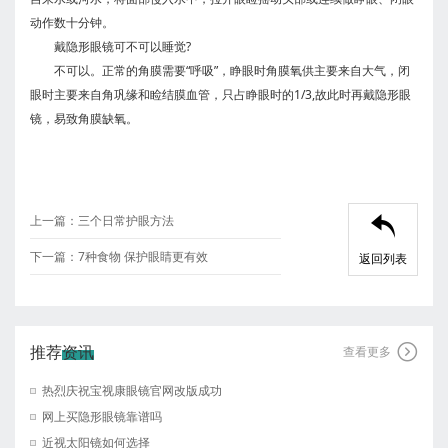
动作数十分钟。
戴隐形眼镜可不可以睡觉?
不可以。正常的角膜需要“呼吸”，睁眼时角膜氧供主要来自大气，闭
眼时主要来自角巩缘和睑结膜血管，只占睁眼时的1/3,故此时再戴隐形眼
镜，易致角膜缺氧。
上一篇：
三个日常护眼方法

下一篇：
7种食物 保护眼睛更有效
返回列表
推荐资讯

查看更多
热烈庆祝宝视康眼镜官网改版成功
网上买隐形眼镜靠谱吗
近视太阳镜如何选择