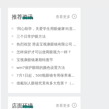
推荐资讯

查看更多
‘同心助学，关爱学生用眼健康’向贫困师生送温暖
三个日常护眼方法
热烈祝贺 滑县宝视康眼镜有限公司 被评为 河南省眼镜协会副会长单位
怎样保护才可以使两眼视力一样？
宝视康眼镜暑期特惠节
win7保护眼睛的颜色设置方法
7月1日起，500瓶眼镜专用保养液买就送！
借戴别人眼镜究竟有多大危害？（二）
店面环境

查看更多