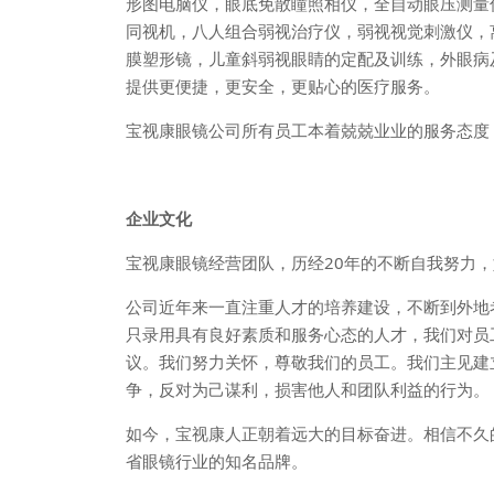
形图电脑仪，眼底免散瞳照相仪，全自动眼压测量
同视机，八人组合弱视治疗仪，弱视视觉刺激仪，
膜塑形镜，儿童斜弱视眼睛的定配及训练，外眼病
提供更便捷，更安全，更贴心的医疗服务。
宝视康眼镜公司所有员工本着兢兢业业的服务态度
企业文化
宝视康眼镜经营团队，历经20年的不断自我努力
公司近年来一直注重人才的培养建设，不断到外地
只录用具有良好素质和服务心态的人才，我们对员
议。我们努力关怀，尊敬我们的员工。我们主见建
争，反对为己谋利，损害他人和团队利益的行为。
如今，宝视康人正朝着远大的目标奋进。相信不久
省眼镜行业的知名品牌。