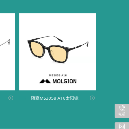
陌森MS3058 A16太阳镜
陌森MS3


电话