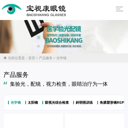
当前位置是：
首页
>
产品服务
>
光学镜

产品服务
“
集验光，配镜，视力检查，眼睛治疗为一体
光学镜
太阳镜
眼视光综合检查
斜弱视训练
角膜塑形镜RGP验