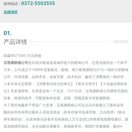
0372-5503555
咨询电话：
在线询价
01.
产品详情
PRODUCT
陌森MS7163C10太阳镜
宝视康眼镜公司
是目前河南省县级城市较大的眼镜公司，总营业面积达一千多平
方米，公司成立于1999年是集验光，配镜，视力检查眼睛治疗为一体的大型眼镜
公司，环境优雅，品种齐全，设备完善，技术良好，赢得了消费者的一致好评，
十多年来先后荣获：【消费者信得过的单位】【青年文明号】【十佳诚信维权单
位】等多项荣誉。在滑县设有一个总店，10个分店，宝视康眼镜公司拥有完善的
设备，精湛的技术，可配制各种近视，远视，弱视及散光等疑难眼镜。
为了更好地服务于滑县广大患者，宝视康眼镜公司在总店内新建立了眼科诊所，
眼科诊所内有两位眼科人员轮流坐诊（具有40多年临床经验，主任医师）(验光
师长期坐诊)，在原来验光设备齐全的基础上又引进进口的角膜地形图电脑仪，眼
底免散瞳照相仪，全自动眼压测量仪，角膜曲率仪，裂隙灯等显微镜，眼科А