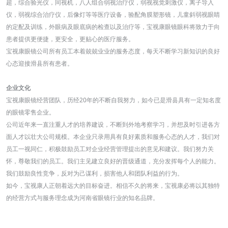
超，综合验光仪，同视机，八人组合弱视治疗仪，弱视视觉刺激仪，离子导入
仪，弱视综合治疗仪，后像灯等等医疗设备，验配角膜塑形镜，儿童斜弱视眼睛
的定配及训练，外眼病及眼底病的检查以及治疗等，宝视康眼镜眼科将致力于向
患者提供更便捷，更安全，更贴心的医疗服务。
宝视康眼镜公司所有员工本着兢兢业业的服务态度，每天不断学习新知识的良好
心态迎接滑县所有患者。
企业文化
宝视康眼镜经营团队，历经20年的不断自我努力，如今已是滑县具有一定知名度
的眼镜零售企业。
公司近年来一直注重人才的培养建设，不断到外地考察学习，并想及时引进各方
面人才以壮大公司规模。本企业只录用具有良好素质和服务心态的人才，我们对
员工一视同仁，积极鼓励员工对企业经营管理提出的意见和建议。我们努力关
怀，尊敬我们的员工。我们主见建立良好的晋级通道，充分发挥每个人的能力。
我们鼓励良性竞争，反对为己谋利，损害他人和团队利益的行为。
如今，宝视康人正朝着远大的目标奋进。相信不久的将来，宝视康必将以其独特
的经营方式与服务理念成为河南省眼镜行业的知名品牌。