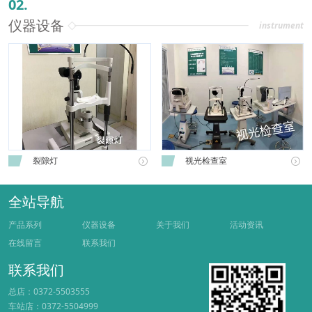
02.
仪器设备
instrument
裂隙灯
视光检查室


全站导航
产品系列
仪器设备
关于我们
活动资讯
在线留言
联系我们
联系我们
总店：0372-5503555
车站店：0372-5504999