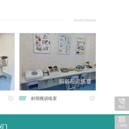
instrument
斜弱视训练室
眼底照


电话
们
二维码