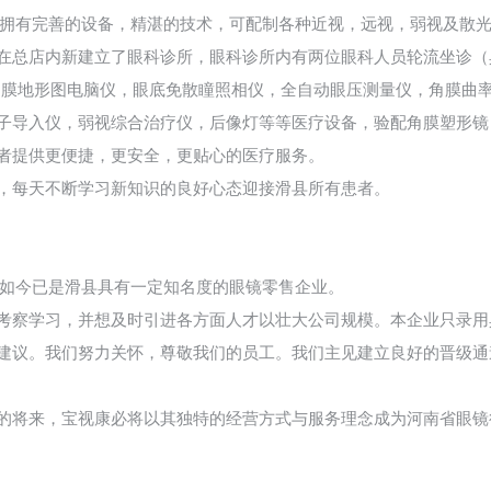
司拥有完善的设备，精湛的技术，可配制各种近视，远视，弱视及散
在总店内新建立了眼科诊所，眼科诊所内有两位眼科人员轮流坐诊（具
角膜地形图电脑仪，眼底免散瞳照相仪，全自动眼压测量仪，角膜曲
子导入仪，弱视综合治疗仪，后像灯等等医疗设备，验配角膜塑形镜
者提供更便捷，更安全，更贴心的医疗服务。
，每天不断学习新知识的良好心态迎接滑县所有患者。
，如今已是滑县具有一定知名度的眼镜零售企业。
考察学习，并想及时引进各方面人才以壮大公司规模。本企业只录用
建议。我们努力关怀，尊敬我们的员工。我们主见建立良好的晋级通
的将来，宝视康必将以其独特的经营方式与服务理念成为河南省眼镜