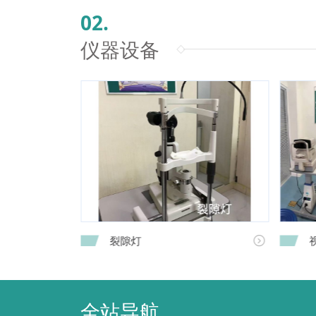
02.
仪器设备
裂隙灯


全站导航