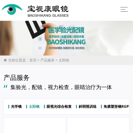
当前位置是：
首页
>
产品服务
>
太阳镜

产品服务
“
集验光，配镜，视力检查，眼睛治疗为一体
光学镜
太阳镜
眼视光综合检查
斜弱视训练
角膜塑形镜RGP验